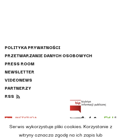
POLITYKA PRYWATNOŚCI
PRZETWARZANIE DANYCH OSOBOWYCH
PRESS ROOM
NEWSLETTER
VIDEONEWS
PARTNERZY
RSS
Przejdź na stronę BIP.
Strona otworzy s
Strona otworzy się w nowej karcie
Przejdź na stronę Instytucji Kultryry miasta Lublin
Przejdź na stronę Lublin.eu
Strona otwo
Serwis wykorzystuje pliki cookies. Korzystanie z
witryny oznacza zgodę na ich zapis lub