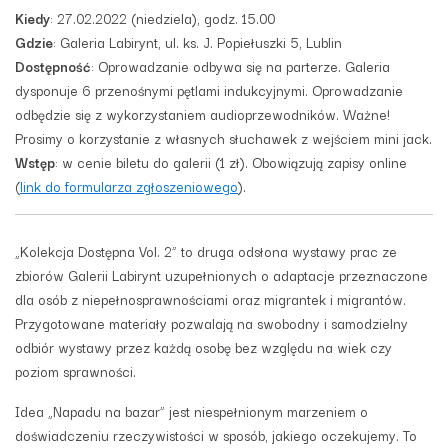
Kiedy
: 27.02.2022 (niedziela), godz. 15.00
Gdzie
: Galeria Labirynt, ul. ks. J. Popiełuszki 5, Lublin
Dostępność
: Oprowadzanie odbywa się na parterze. Galeria
dysponuje 6 przenośnymi pętlami indukcyjnymi. Oprowadzanie
odbędzie się z wykorzystaniem audioprzewodników. Ważne!
Prosimy o korzystanie z własnych słuchawek z wejściem mini jack.
Wstęp
: w cenie biletu do galerii (1 zł). Obowiązują zapisy online
(
link do formularza zgłoszeniowego
).
„Kolekcja Dostępna Vol. 2” to druga odsłona wystawy prac ze
zbiorów Galerii Labirynt uzupełnionych o adaptacje przeznaczone
dla osób z niepełnosprawnościami oraz migrantek i migrantów.
Przygotowane materiały pozwalają na swobodny i samodzielny
odbiór wystawy przez każdą osobę bez względu na wiek czy
poziom sprawności.
Idea „Napadu na bazar” jest niespełnionym marzeniem o
doświadczeniu rzeczywistości w sposób, jakiego oczekujemy. To