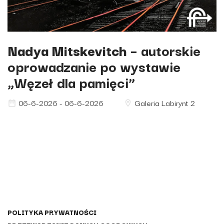
Nadya Mitskevitch – autorskie oprowadzanie po wystawie „Węzeł
Nadya Mitskevitch
– autorskie
dla pamięci”">
oprowadzanie po wystawie
„Węzeł dla pamięci”
06-6-2026 - 06-6-2026
Galeria Labirynt 2
POLITYKA PRYWATNOŚCI