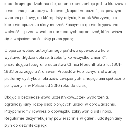
idea skrajnego działania i to, co ona reprezentuje jest tu kluczowa,
a nie samo jej urzeczywistnienie. „Napad na bazar” jest pewnym
wzorem postawy, do której dąży artysta, Franek Warzywa, ale
która nie opuszcza sfery marzeń. Fascynuje go nieskrępowana
wolność i sprzeciw wobec narzucanych ograniczeń, które wiążą
się z wejściem na ścieżkę przestępczą.
O oporze wobec autorytarnego państwa opowiada z kolei
wystawa „Będzie dobrze, trzeba tylko wszystko zmienić”,
prezentująca fotografie autorstwa Chrisa Niedenthala z lat 1981–
1983 oraz zdjęcia Archiwum Protestów Publicznych, otwartej
platformy dystrybucji obrazów związanych z napięciami społeczno-
politycznymi w Polsce od 2016 roku do dzisiaj.
Dbając o bezpieczeństwo uczestników_czek wydarzenia,
ograniczyliśmy liczbę osób biorących udział w oprowadzaniu.
Przypominamy również o obowiązku zakrywania ust i nosa.
Regularnie dezynfekujemy powierzchnie w galerii, udostępniamy
płyn do dezynfekcji rąk.