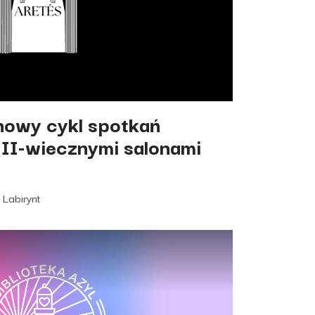
ń inspirowany XVIII-wiecznymi salonami
nowy cykl spotkań
II-wiecznymi salonami
 Labirynt