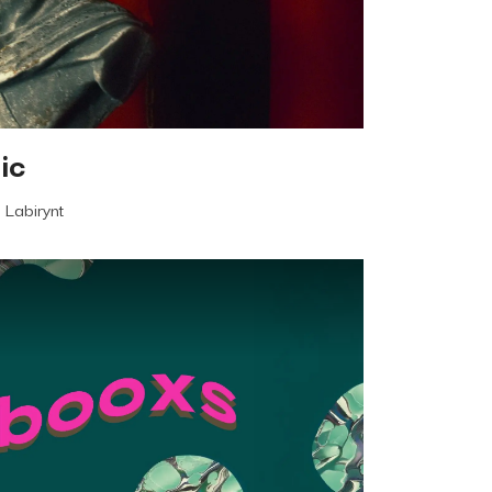
ic
 Labirynt