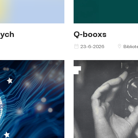
cych
Q-booxs
23-6-2026
Bibliot