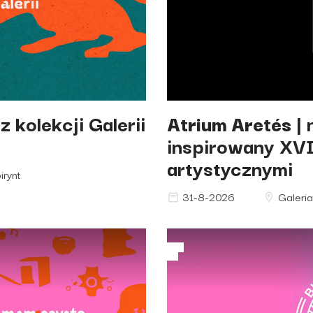
Atrium Aretés | nowy cykl spotka
 kolekcji Galerii
Atrium Aretés
| 
artystycznymi">
inspirowany XVI
artystycznymi
irynt
31-8-2026
Galeria