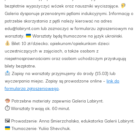
bezpłatnie wypożyczyć wózek oraz nauszniki wyciszające.
Galeria dysponuje przenośnymi pętlami indukcyjnymi. Informację o
potrzebie skorzystania z pętli należy kierować na adres:
edu@labirynt.com lub zaznaczyć w formularzu zgłoszeniowym na
warsztaty.
Warsztaty będą tłumaczone na język ukraiński.
Bilet: 10 zł/dziecko; opiekunom/opiekunkom dzieci
uczestniczących w zajęciach, a także osobom z
niepełnosprawnościami oraz osobom uchodźczym przysługują
bilety bezpłatne.
Zapisy na warsztaty przyjmujemy do środy (15.03) lub
wyczerpania miejsc. Zapisy są prowadzone online –
link do
formularza zgłoszeniowego
.
Potrzebne materiały zapewnia Galeria Labirynt.
⏱ Warsztaty trwają ok. 60 minut.
🖼 Prowadzenie: Anna Śmierzchalska, edukatorka Galerii Labirynt.
Tłumaczenie: Yuliia Shevchuk.